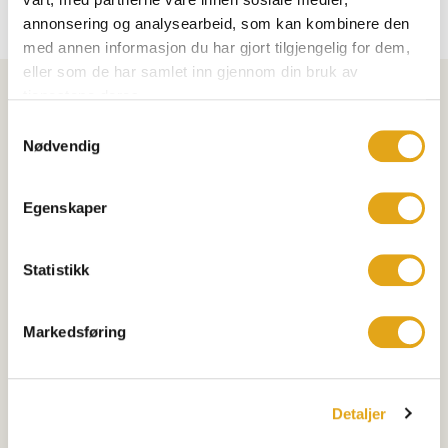
annonsering og analysearbeid, som kan kombinere den
med annen informasjon du har gjort tilgjengelig for dem,
eller som de har samlet inn gjennom din bruk av
tjenestene deres.
Samtykkevalg
Nødvendig
Egenskaper
ATT BYGGA HUS
Statistikk
INSPIRERAS
Markedsføring
OM OSS
Detaljer
KONTAKTA OSS