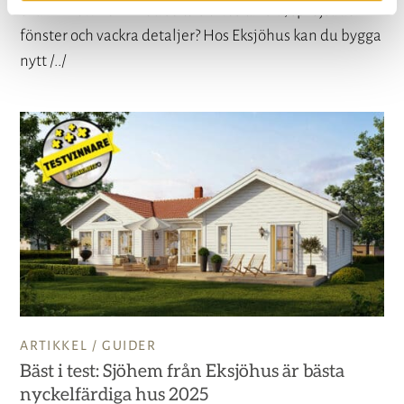
charm – ett hem med sekelskifteskänsla, spröjsade
fönster och vackra detaljer? Hos Eksjöhus kan du bygga
nytt /../
ARTIKKEL /
GUIDER
Bäst i test: Sjöhem från Eksjöhus är bästa
nyckelfärdiga hus 2025