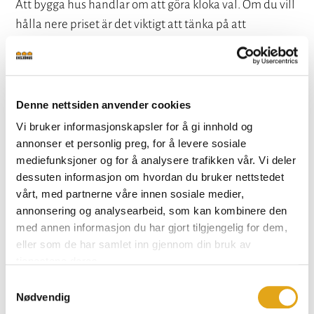
Att bygga hus handlar om att göra kloka val. Om du vill
hålla nere priset är det viktigt att tänka på att
slutsumman inte bara /../
Denne nettsiden anvender cookies
Vi bruker informasjonskapsler for å gi innhold og
annonser et personlig preg, for å levere sosiale
mediefunksjoner og for å analysere trafikken vår. Vi deler
dessuten informasjon om hvordan du bruker nettstedet
vårt, med partnerne våre innen sosiale medier,
annonsering og analysearbeid, som kan kombinere den
med annen informasjon du har gjort tilgjengelig for dem,
eller som de har samlet inn gjennom din bruk av
tjenestene deres.
ARTIKKEL /
GUIDER
,
TIPS
Samtykkevalg
Bygga litet hus – de 3 bästa husmodellerna
Nødvendig
Drömmer du om att bo smartare och inte större? Allt