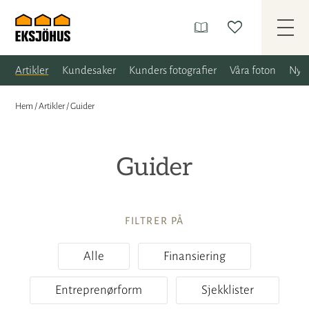
Artikler
Kundesaker
Kunders fotografier
Våra foton
Nyh
Hem
/
Artikler
/
Guider
Guider
FILTRER PÅ
Alle
Finansiering
Entreprenørform
Sjekklister