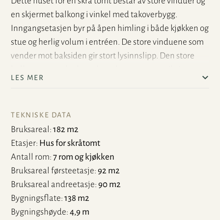
Dette huset for en skrå tomt består av store vinduer og
en skjermet balkong i vinkel med takoverbygg.
Inngangsetasjen byr på åpen himling i både kjøkken og
stue og herlig volum i entréen. De store vinduene som
vender mot baksiden gir stort lysinnslipp. Den store
balkongen med takoverbygg kommer man til via
LES MER
inngangsetasjen. Nedre plan består av tre store
soverom og et herlig allrom med romslige flater. Hvis
du leter etter et spennende hus med moderne innslag
TEKNISKE DATA
og mye oppbevaringsplass, er dette det perfekte huset.
Bruksareal
182 m2
Her er det også store walk-in-closet,
Etasjer
Hus for skråtomt
skyvedørsgarderober og vanlige klesskap. Det store
Antall rom
7 rom og kjøkken
vaskerommet, plassert på nedre plan, fører ut til
Bruksareal førsteetasje
92 m2
hagen.
Bruksareal andreetasje
90 m2
Bygningsflate
138 m2
Bygningshøyde
4,9 m