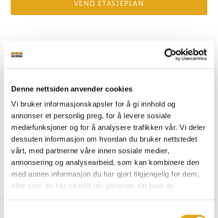
VEND ETASJEPLAN
FRA INNSIDEN
Se Almvik fra innsiden
Denne nettsiden anvender cookies
Vi bruker informasjonskapsler for å gi innhold og
annonser et personlig preg, for å levere sosiale
mediefunksjoner og for å analysere trafikken vår. Vi deler
dessuten informasjon om hvordan du bruker nettstedet
vårt, med partnerne våre innen sosiale medier,
annonsering og analysearbeid, som kan kombinere den
med annen informasjon du har gjort tilgjengelig for dem,
eller som de har samlet inn gjennom din bruk av
tjenestene deres.
Samtykkevalg