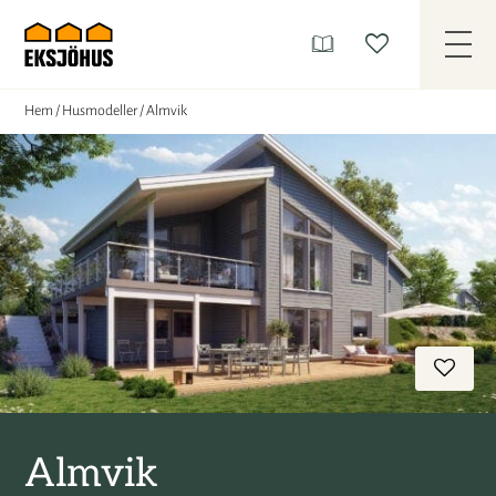
Hem
/
Husmodeller
/
Almvik
Almvik