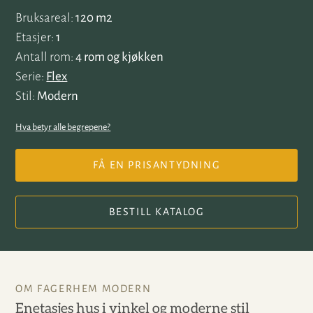
Bruksareal
120 m2
Etasjer
1
Antall rom
4 rom og kjøkken
Serie
Flex
Stil
Modern
Hva betyr alle begrepene?
FÅ EN PRISANTYDNING
BESTILL KATALOG
OM FAGERHEM MODERN
Enetasjes hus i vinkel og moderne stil