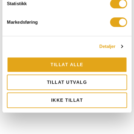
Statistikk
Markedsføring
Detaljer
TILLAT ALLE
Fagerhem Klassisk
Bruksareal
120 m2
Etasjer
1
TILLAT UTVALG
Antall rom
Serie
Flex
4 rom og kjøkken
IKKE TILLAT