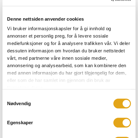
Denne nettsiden anvender cookies
Vi bruker informasjonskapsler for å gi innhold og
annonser et personlig preg, for å levere sosiale
mediefunksjoner og for å analysere trafikken vår. Vi deler
dessuten informasjon om hvordan du bruker nettstedet
vårt, med partnerne våre innen sosiale medier,
annonsering og analysearbeid, som kan kombinere den
Fagerhem Industriell
med annen informasjon du har gjort tilgjengelig for dem,
Bruksareal
120 m2
Etasjer
1
eller som de har samlet inn gjennom din bruk av
Antall rom
Serie
Flex
tjenestene deres.
4 rom og kjøkken
Samtykkevalg
Nødvendig
Egenskaper