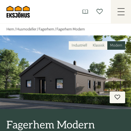
Hem
/
Husmodeller
/
Fagerhem
/
Fagerhem Modern
Industriell
Klassisk
Modern
Fagerhem Modern