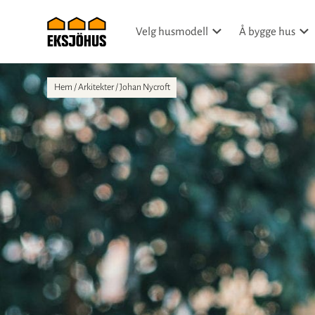
Velg husmodell
Å bygge hus
Hem
/
Arkitekter
/
Johan Nycroft