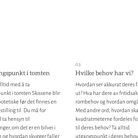
ngspunkt i tomten
Hvilke behov har vi?
ltid med å ta
Hvordan ser akkurat deres f
nkt i tomten Skissene blir
ut? Hva har dere av fritidsakt
otetiske før det finnes en
rombehov og hvordan omgå
stilling til. Du må for
Med andre ord, hvordan ska
ta hensyn til
kvadratmeterne fordeles fo
nger, om det er en bilvei i
til deres behov? Ta alltid
 og hvordan skygger faller
utgangspunkt i deres behov