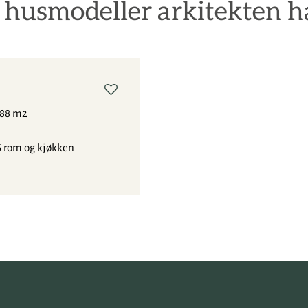
 husmodeller arkitekten h
n
188 m2
6 rom og kjøkken