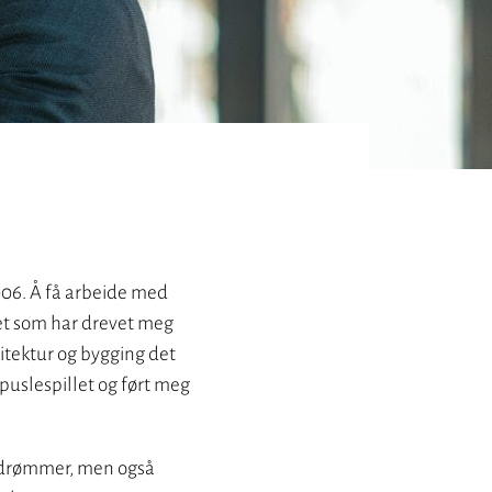
006. Å få arbeide med
 det som har drevet meg
kitektur og bygging det
i puslespillet og ført meg
husdrømmer, men også