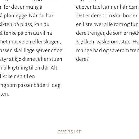
 før det er mulig å
et eventuelt annenhåndsm
å planlegge. Når du har
Det er dere som skal bo der 
ikten på plass, kan du
en liste over alle rom og fu
å tenke på om du vil ha
dere trenger, de som er nød
et mot veien eller skogen,
Kjøkken, vaskerom, stue. Hv
ssen skal ligge sørvendt og
mange bad og soverom tre
tyr at kjøkkenet eller stuen
dere?
 i tilknytning til en dør. Alt
l koke ned til en
ng som passer både til deg
mten.
OVERSIKT