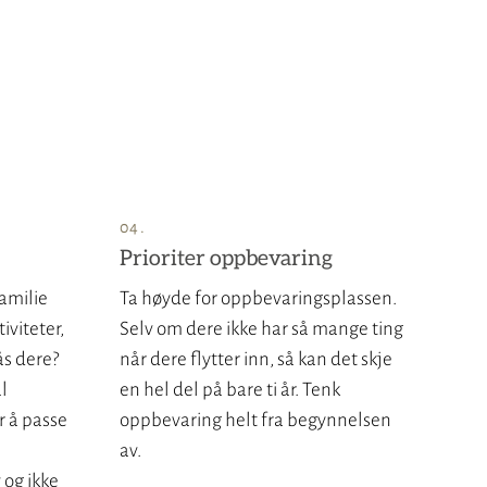
Prioriter oppbevaring
amilie
Ta høyde for oppbevaringsplassen.
iviteter,
Selv om dere ikke har så mange ting
s dere?
når dere flytter inn, så kan det skje
l
en hel del på bare ti år. Tenk
r å passe
oppbevaring helt fra begynnelsen
av.
 og ikke