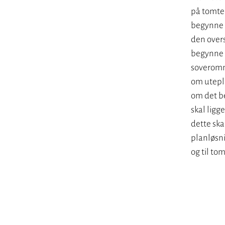
på tomten
begynne 
den overs
begynne 
soveromm
om utepla
om det be
skal ligge
dette ska
planløsni
og til to