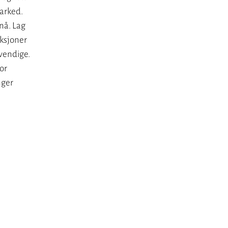
arked.
nå. Lag
nksjoner
vendige.
or
nger