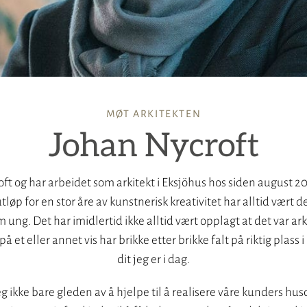
MØT ARKITEKTEN
Johan Nycroft
oft og har arbeidet som arkitekt i Eksjöhus hos siden august 2
løp for en stor åre av kunstnerisk kreativitet har alltid vært
 ung. Det har imidlertid ikke alltid vært opplagt at det var ar
et eller annet vis har brikke etter brikke falt på riktig plass 
dit jeg er i dag.
g ikke bare gleden av å hjelpe til å realisere våre kunders 