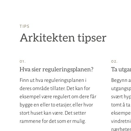
TIPS
Arkitekten tipser
Hva sier reguleringsplanen?
Ta utga
Finn ut hva reguleringsplanen i
Begynn al
deres område tillater. Det kan for
utgangspu
eksempel være regulert om dere får
svært hyp
bygge en eller to etasjer, eller hvor
tomt å ta 
stort huset kan være. Det setter
eksempel 
rammene for det som er mulig.
vindretni
nærheten