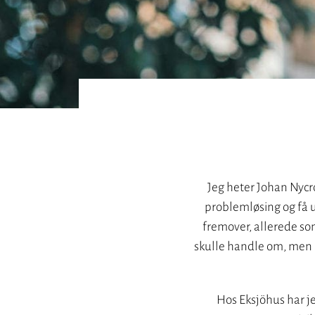
Jeg heter Johan Nycr
problemløsing og få ut
fremover, allerede som
skulle handle om, men på 
Hos Eksjöhus har je