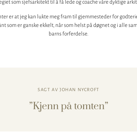
legiet som sjefsarkitekt til å få lede og coache våre dyktige arkit
nter er at jeg kan lukte meg fram til gjemmesteder for godterie
sånt som er ganske ekkelt, når som helst på døgnet og i alle 
barns forferdelse.
SAGT AV JOHAN NYCROFT
Kjenn på tomten